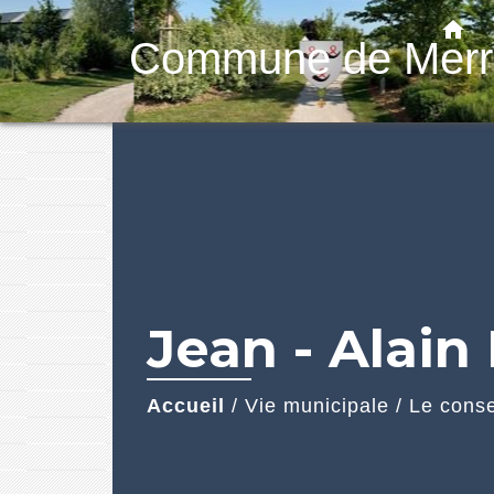
home
Commune de Merr
Jean - Alai
Accueil
/
Vie municipale
/
Le conse