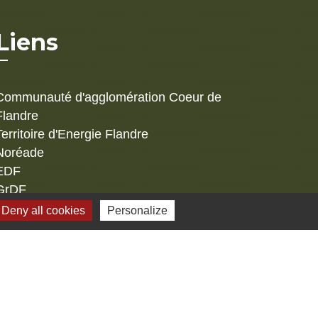
Liens
Communauté d'agglomération Coeur de
Flandre
Territoire d'Energie Flandre
Noréade
EDF
GrDF
Deny all cookies
Personalize
s