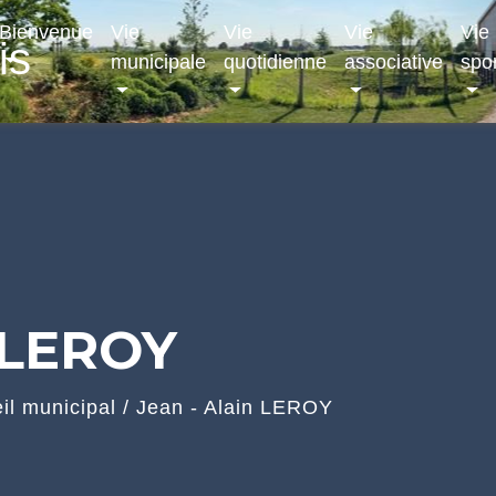
Bienvenue
Vie
Vie
Vie
Vie
is
municipale
quotidienne
associative
spor
n LEROY
il municipal
/
Jean - Alain LEROY