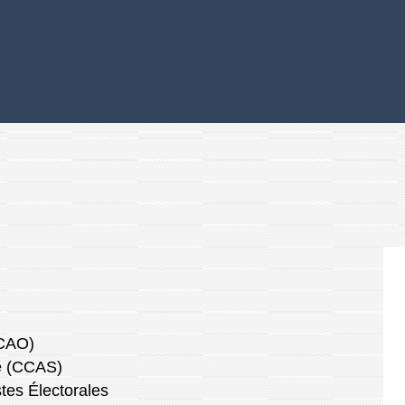
(CAO)
e (CCAS)
tes Électorales