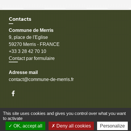
Contacts
Commune de Merris
9, place de l'Eglise
59270 Merris - FRANCE
+33 3 28 42 70 10
Contact par formulaire
Adresse mail
contact@commune-de-merris.fr
This site uses cookies and gives you control over what you want
Liens
to activate
OK, accept all
Deny all cookies
Personalize
Communauté d'agglomération Coeur de Flandre