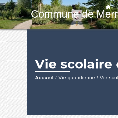
home
Commune de Merr
Vie scolaire 
Accueil
/
Vie quotidienne
/
Vie scol