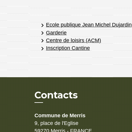
keyboard_arrow_right
Ecole publique Jean Michel Dujardin
keyboard_arrow_right
Garderie
keyboard_arrow_right
Centre de loisirs (ACM)
keyboard_arrow_right
Inscription Cantine
Contacts
Commune de Merris
9, place de l'Eglise
59270 Merris - FRANCE