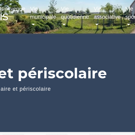
Bienvenue
Vie
Vie
Vie
Vie
is
municipale
quotidienne
associative
spor
et périscolaire
aire et périscolaire