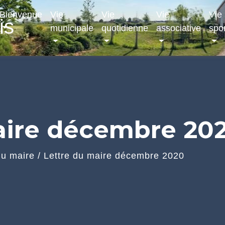
Bienvenue
Vie
Vie
Vie
Vie
is
municipale
quotidienne
associative
spor
aire décembre 20
du maire
/
Lettre du maire décembre 2020