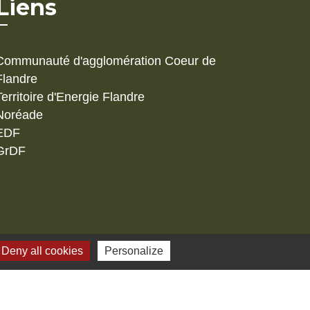
Liens
Communauté d'agglomération Coeur de
Flandre
Territoire d'Energie Flandre
Noréade
EDF
GrDF
s
Deny all cookies
Personalize