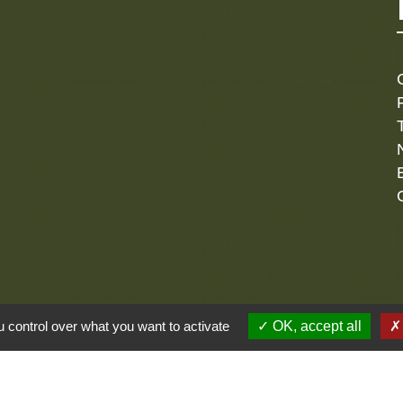
alité
-
Accessibilité
-
Plan du site
-
Gestion des cookie
 control over what you want to activate
OK, accept all
Site créé en partenariat avec Réseau des Communes