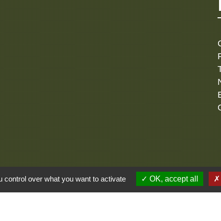
alité
-
Accessibilité
-
Plan du site
-
Gestion des cookie
 control over what you want to activate
OK, accept all
Site créé en partenariat avec Réseau des Communes