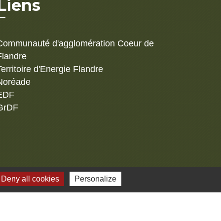
Liens
Communauté d'agglomération Coeur de
Flandre
Territoire d'Energie Flandre
Noréade
EDF
GrDF
s
Deny all cookies
Personalize