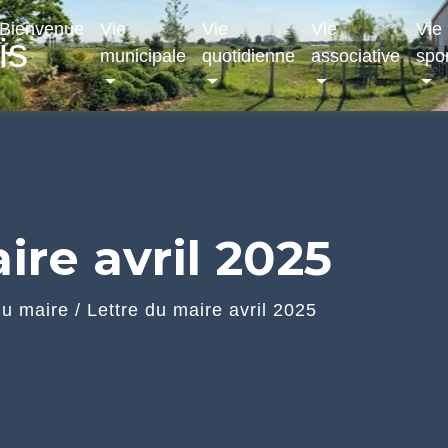
Bienvenue
Vie
Vie
Vie
Vie
is
municipale
quotidienne
associative
spor
ire avril 2025
du maire
/
Lettre du maire avril 2025