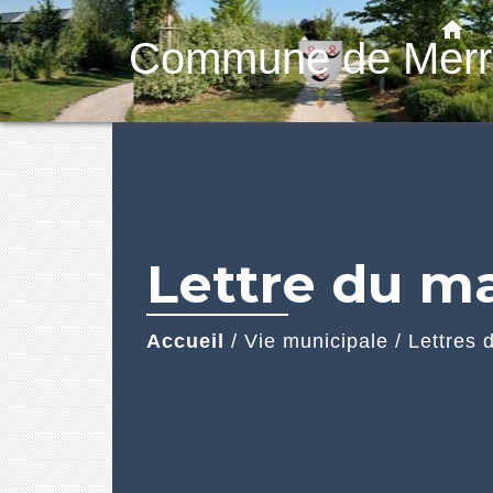
home
Commune de Merr
Lettre du ma
Accueil
/
Vie municipale
/
Lettres 