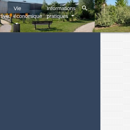
search
Vie
Informations
tive
économique
pratiques