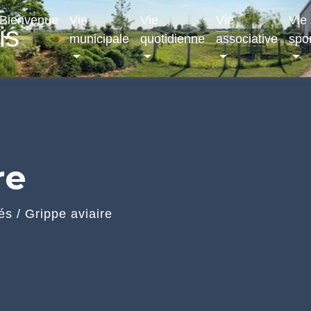
Bienvenue
Vie
Vie
Vie
Vie
is
municipale
quotidienne
associative
spor
re
tés
/
Grippe aviaire