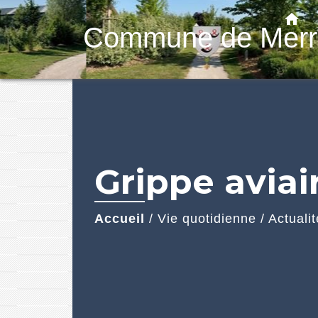
home
Commune de Merr
Grippe aviai
Accueil
/
Vie quotidienne
/
Actuali