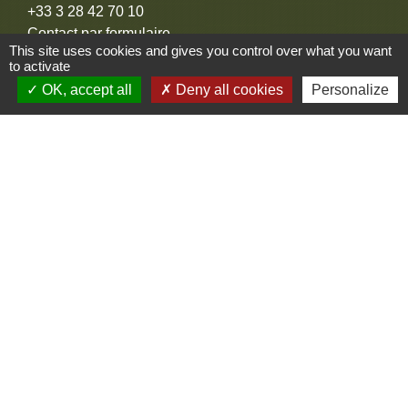
+33 3 28 42 70 10
Contact par formulaire
This site uses cookies and gives you control over what you want
to activate
Adresse mail
OK, accept all
Deny all cookies
Personalize
contact@commune-de-merris.fr
Liens
Communauté d'agglomération Coeur de Flandre
Territoire d'Energie Flandre
Noréade
EDF
GrDF
Mentions légales
-
Politique de confidentialité
-