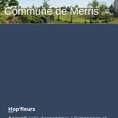
Commune de Merris
menu
Hop'fleurs