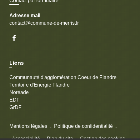
Contact par formulaire
Adresse mail
contact@commune-de-merris.fr
Liens
Communauté d'agglomération Coeur de Flandre
Territoire d'Energie Flandre
Noréade
EDF
GrDF
Mentions légales
-
Politique de confidentialité
-
Accessibilité
-
Plan du site
-
Gestion des cookies