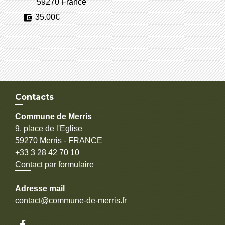
59270 France
account_balance_wallet
35.00€
Contacts
Commune de Merris
9, place de l'Eglise
59270 Merris - FRANCE
+33 3 28 42 70 10
Contact par formulaire
Adresse mail
contact@commune-de-merris.fr