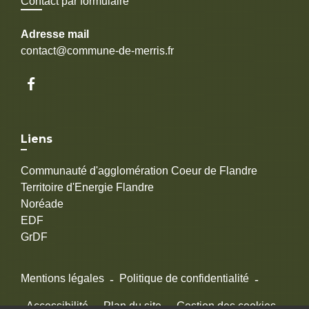
Contact par formulaire
Adresse mail
contact@commune-de-merris.fr
Liens
Communauté d'agglomération Coeur de Flandre
Territoire d'Energie Flandre
Noréade
EDF
GrDF
Mentions légales
-
Politique de confidentialité
-
Accessibilité
-
Plan du site
-
Gestion des cookies